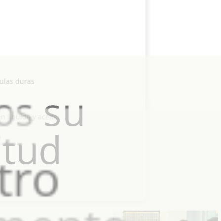
Granulación
Compresión
Softgel y cápsulas duras
Formulación en líquido y aceite
PASO1
Déjenos su