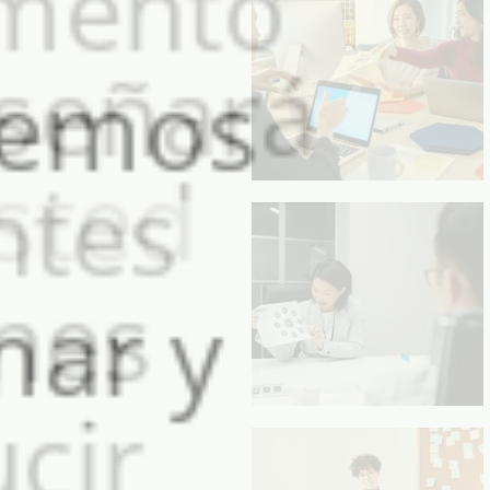
solicitud
PASO2
Nuestro
departamento
de I+D diseñará
para usted
PASO3
Ofreceremos
diferentes
opciones