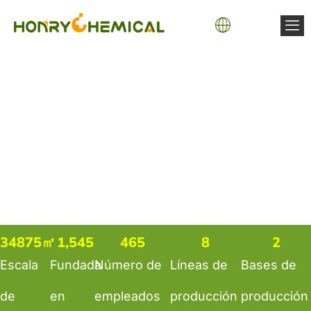
34875
㎡
1,545
465
8
2
Escala
Fundada
Número de
Líneas de
Bases de
de
en
empleados
producción
producción