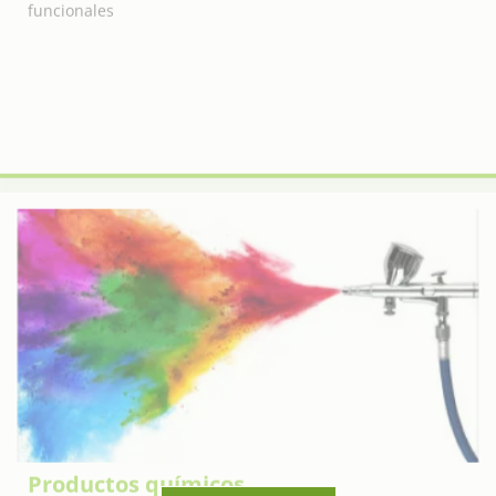
Productos químicos
Esta sección incluye
productos químicos básicos
,
productos químicos para el tratamiento de agua
,
productos químicos para recubrimientos
, y
productos
químicos de poliuretano
, ofreciendo soluciones químicas
de alta calidad para diversas aplicaciones industriales.