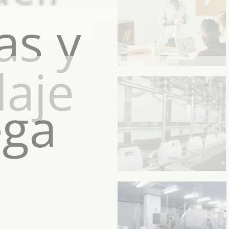
PASO4
Confirmar y
producir
PASO5
Pruebas y
embalaje