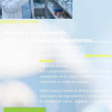
Quiénes somos
Proveedor profesional de
soluciones globales de ingredientes
SOHO Honry Chemical es un fabricante y proveedor mundial
de ingredientes químicos.
Estamos especializados en
Alimentación y bebidas
,
Nutrición
humana
,
Ingredientes farmacéuticos, cuidado personal y
nutrición animal.
Nos comprometemos a luchar continuamente por la
innovación en la salud científica humana y el desarrollo
sostenible en todo el mundo.
SOHO Honry Chemical ofrece continuamente a sus clientes
soluciones de ingredientes y productos mediante la creación
de productos sanos, seguros y competitivos.