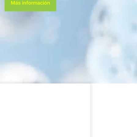
Más información
OEM y CDMO
Premezcla
Powdermix