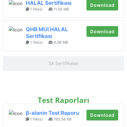
HALAL Sertifikası
Download
1 file(s)
11,56 MB
QHB MUI HALAL
Download
Sertifikası
1 file(s)
4,08 MB
3A Sertifikaları
Test Raporları
β-alanin Test Raporu
Download
1 file(s)
760,56 KB