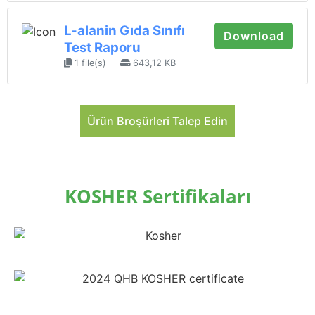
L-alanin Gıda Sınıfı
Download
Test Raporu
1 file(s)
643,12 KB
Ürün Broşürleri Talep Edin
KOSHER Sertifikaları