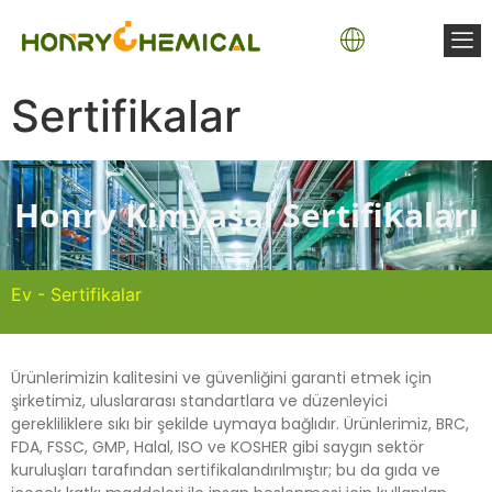
Temel Kimyasallar
Su Arıtma Kimyasalları
Kaplama Kimyasalları
Poliyüretan Kimyasalları
İnşaat Kimyasalları
Fischer-Tropsch (FT) Balmumu
Sertifikalar
Honry Kimyasal Sertifikaları
Ev
-
Sertifikalar
Ürünlerimizin kalitesini ve güvenliğini garanti etmek için
şirketimiz, uluslararası standartlara ve düzenleyici
gerekliliklere sıkı bir şekilde uymaya bağlıdır. Ürünlerimiz, BRC,
FDA, FSSC, GMP, Halal, ISO ve KOSHER gibi saygın sektör
kuruluşları tarafından sertifikalandırılmıştır; bu da gıda ve