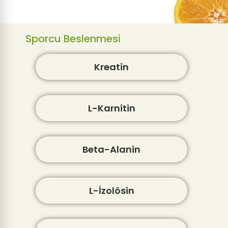
Sporcu Beslenmesi
Kreatin
L-Karnitin
Beta-Alanin
L-İzolösin