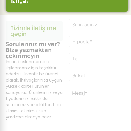
Softgels
İ
Bizimle iletişime
s
geçin
i
E
m
Sorularınız mı var?
-
*
Bize yazmaktan
p
çekinmeyin
T
o
e
İnsan beslenmemizle
s
l
ilgilenmeniz için teşekkür
t
Ş
a
ederiz! Güvenilir bir üretici
i
*
olarak, ihtiyaçlarınıza uygun
r
yüksek kaliteli ürünler
M
k
sunuyoruz. Ürünlerimiz veya
e
e
fiyatlarımız hakkında
s
t
sorularınız varsa lütfen bize
a
ulaşın—ekibimiz size
j
yardımcı olmaya hazır.
*