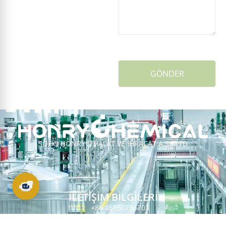
GÖNDER
SOHO HONRY İTHALAT VE İHRACAT A.Ş., LTD
İLETİŞİM BİLGİLERİ
+86 15850736703