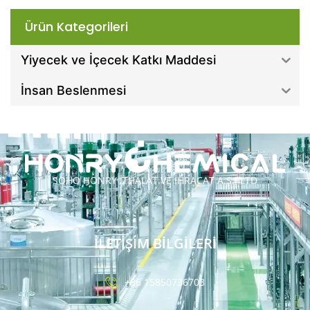
Ürün Kategorileri
Yiyecek ve İçecek Katkı Maddesi
İnsan Beslenmesi
SOHO HONRY İTHALAT VE İHRACAT A.Ş., LTD
İLETİŞİM BİLGİLERİ
+86 15850736703