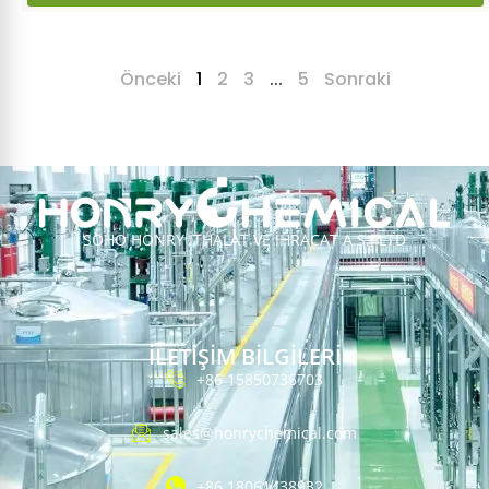
Önceki
1
2
3
...
5
Sonraki
SOHO HONRY İTHALAT VE İHRACAT A.Ş., LTD
İLETİŞİM BİLGİLERİ
+86 15850736703
sales@honrychemical.com
+86 18061438932